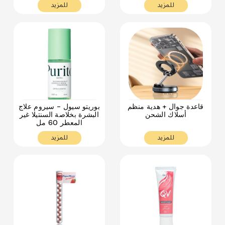
للمزيد
للمزيد
. . .
. . .
قاعدة جوال + هدية منظم
بوريتو سيول - سيروم علاج
أسلاك الشحن
البشرة بخلاصة السنتيلا غير
المعطر 60 مل
للمزيد
للمزيد
. . .
. . .