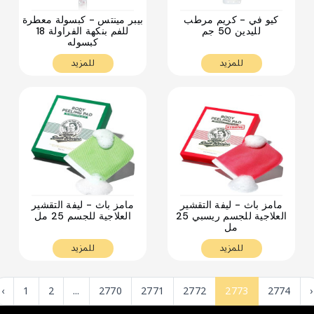
كيو في - كريم مرطب
بيبر مينتس - كبسولة معطرة
لليدين 50 جم
للفم بنكهة الفراولة 18
كبسوله
للمزيد
للمزيد
. . .
. . .
مامز باث - ليفة التقشير
مامز باث - ليفة التقشير
العلاجية للجسم ريسبي 25
العلاجية للجسم 25 مل
مل
للمزيد
للمزيد
‹
1
2
...
2770
2771
2772
2773
2774
›