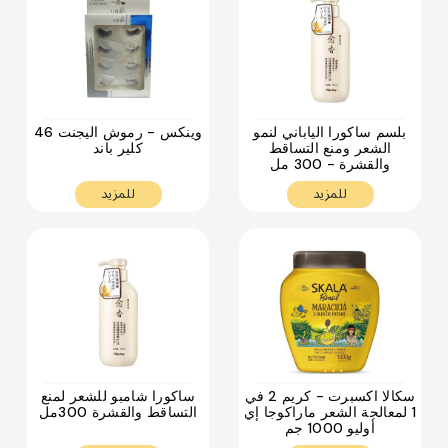
. . .
. . .
بلسم ساكورا الياباني لنمو
وينكس - رموش اليجنت 46
الشعر ومنع التساقط
كلير باند
والقشرة - 300 مل
للمزيد
للمزيد
. . .
. . .
سكالا اكسبرت - كريم 2 في
ساكورا شامبو للشعر لمنع
1 لمعالجة الشعر ماراكوجا إي
التساقط والقشرة 300مل
أوليو 1000 جم