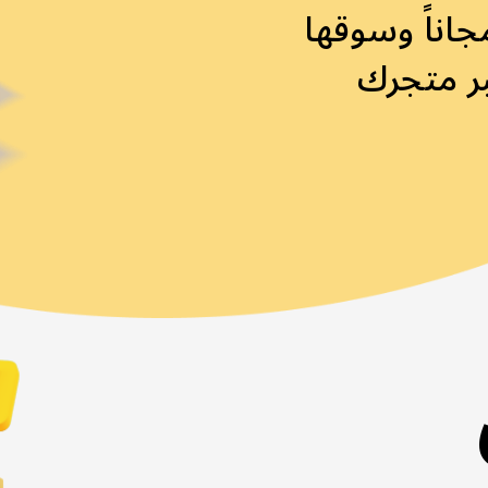
جاناً وسوقها
عبر متجرك