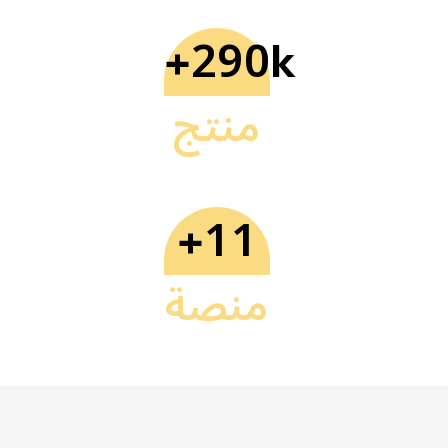
290
+
k
منتج
11
+
منصة