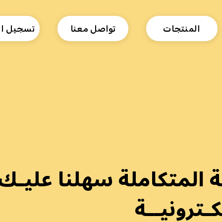
المنتجات
تواصل معنا
تسجيل ا
ة المتكاملة سهلنا عليـك
كـترونيــة