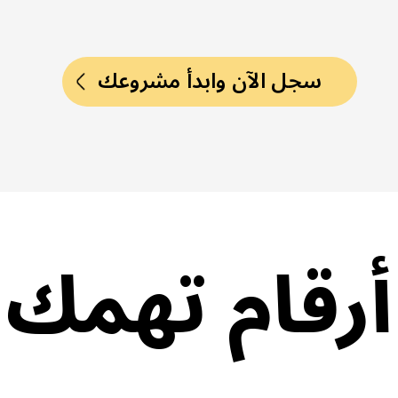
سجل الآن وابدأ مشروعك
أرقام تهمك