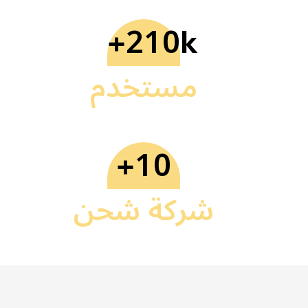
210
+
k
مستخدم
10
+
شركة شحن