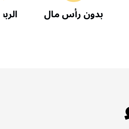
غليف
بدون رأس مال