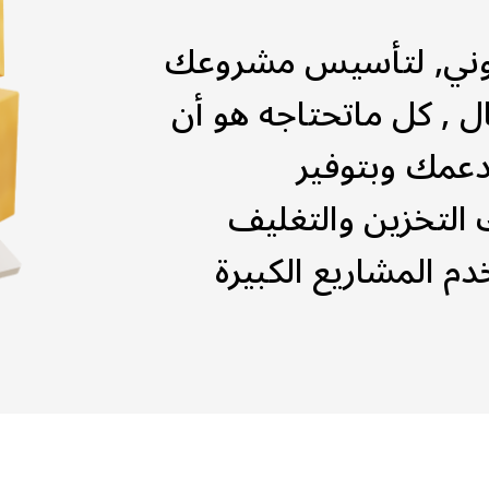
وني, لتأسيس مشروعك
 , كل ماتحتاجه هو أن
عمك وبتوفير
التخزين والتغليف
م المشاريع الكبيرة