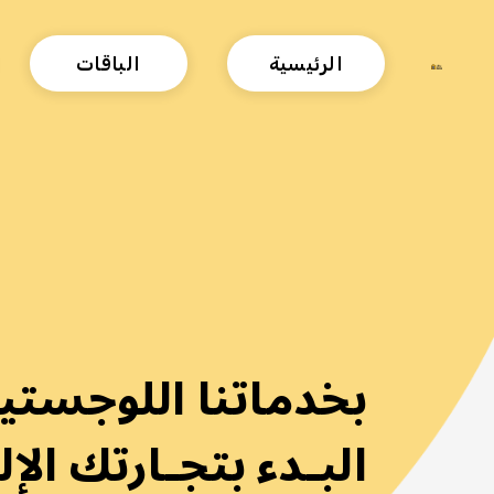
الرئيسية
الباقات
بخدماتنا اللوجستي
البـدء بتجـارتك الإل