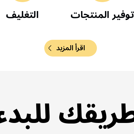
ربح
توفير المنتجات
الت
اقرأ المزيد
ريقك للبدء