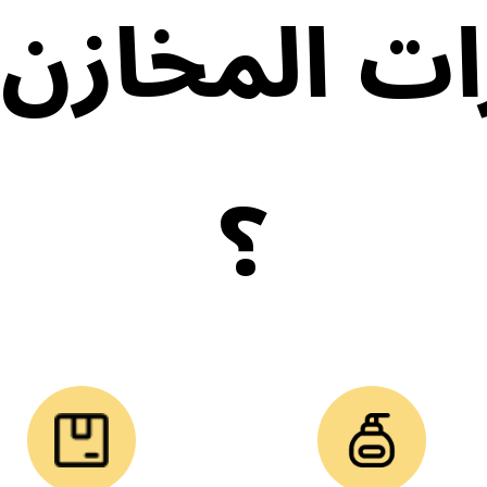
 المخازن ا
؟